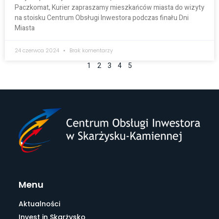
Paczkomat, Kurier zapraszamy mieszkańców miasta do wizyty
na stoisku Centrum Obsługi Inwestora podczas finału Dni
Miasta
24 czerwca 2024
Brak komentarzy
1
2
3
4
5
Menu
Aktualności
Invest in Skarżysko