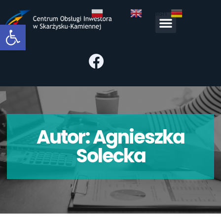
Polski
English
Deutsch
Open toolbar
Autor:
Agnieszka
Solecka